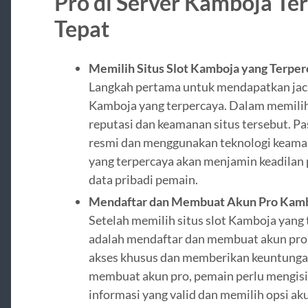
Pro di Server Kamboja Te
Tepat
Memilih Situs Slot Kamboja yang Terpe
Langkah pertama untuk mendapatkan jack
Kamboja yang terpercaya. Dalam memilih 
reputasi dan keamanan situs tersebut. Pas
resmi dan menggunakan teknologi keamana
yang terpercaya akan menjamin keadilan
data pribadi pemain.
Mendaftar dan Membuat Akun Pro Kam
Setelah memilih situs slot Kamboja yang 
adalah mendaftar dan membuat akun pro.
akses khusus dan memberikan keuntung
membuat akun pro, pemain perlu mengisi
informasi yang valid dan memilih opsi aku