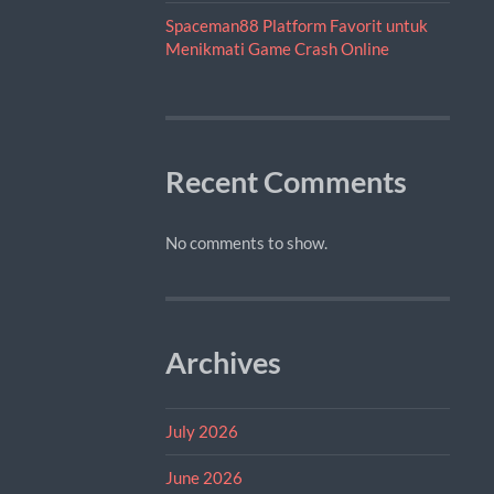
Spaceman88 Platform Favorit untuk
Menikmati Game Crash Online
Recent Comments
No comments to show.
Archives
July 2026
June 2026