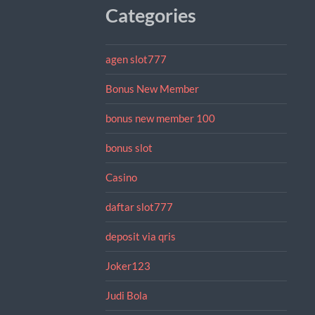
Categories
agen slot777
Bonus New Member
bonus new member 100
bonus slot
Casino
daftar slot777
deposit via qris
Joker123
Judi Bola