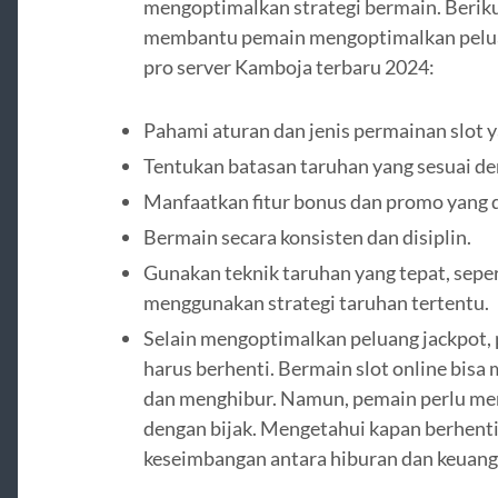
mengoptimalkan strategi bermain. Beriku
membantu pemain mengoptimalkan peluang
pro server Kamboja terbaru 2024:
Pahami aturan dan jenis permainan slot 
Tentukan batasan taruhan yang sesuai den
Manfaatkan fitur bonus dan promo yang d
Bermain secara konsisten dan disiplin.
Gunakan teknik taruhan yang tepat, sepe
menggunakan strategi taruhan tertentu.
Selain mengoptimalkan peluang jackpot,
harus berhenti. Bermain slot online bisa
dan menghibur. Namun, pemain perlu me
dengan bijak. Mengetahui kapan berhenti
keseimbangan antara hiburan dan keuang