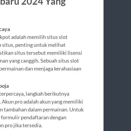
rbaru 2024 Yang
rcaya
pot adalah memilih situs slot
situs, penting untuk melihat
tikan situs tersebut memiliki lisensi
n yang canggih. Sebuah situs slot
 permainan dan menjaga kerahasiaan
boja
terpercaya, langkah berikutnya
 Akun pro adalah akun yang memiliki
an tambahan dalam permainan. Untuk
 formulir pendaftaran dengan
n pro jika tersedia.