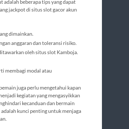
t adalah beberapa tips yang dapat
 jackpot di situs slot gacor akun
yang dimainkan.
gan anggaran dan toleransi risiko.
itawarkan oleh situs slot Kamboja.
rti membagi modal atau
 pemain juga perlu mengetahui kapan
 menjadi kegiatan yang mengasyikkan
nghindari kecanduan dan bermain
 adalah kunci penting untuk menjaga
an.