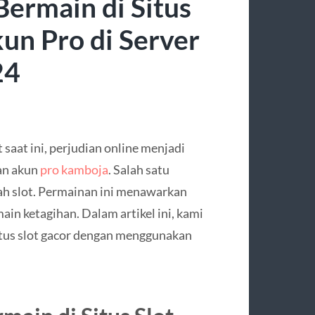
Bermain di Situs
un Pro di Server
24
saat ini, perjudian online menjadi
an akun
pro kamboja
. Salah satu
lah slot. Permainan ini menawarkan
n ketagihan. Dalam artikel ini, kami
tus slot gacor dengan menggunakan