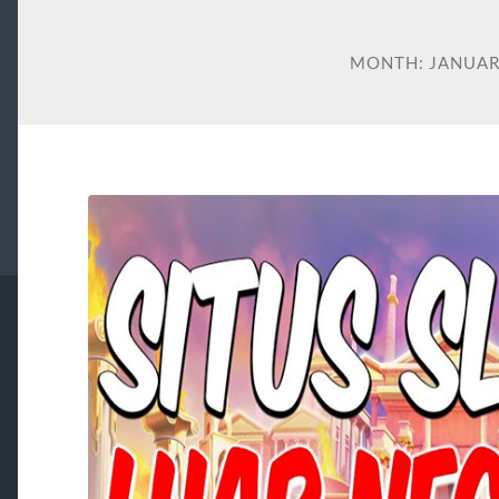
MONTH:
JANUAR