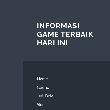
INFORMASI
GAME TERBAIK
HARI INI
Home
Casino
Judi Bola
Slot