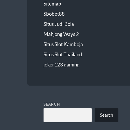
Sitemap
Sbobet88
Situs Judi Bola
Mahjong Ways 2
Situs Slot Kamboja
Situs Slot Thailand
joker123 gaming
SEARCH
Search