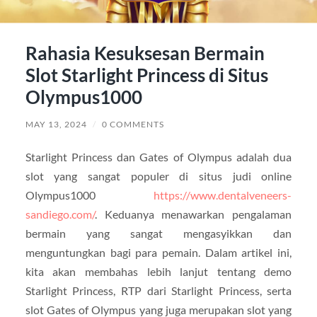
Rahasia Kesuksesan Bermain
Slot Starlight Princess di Situs
Olympus1000
MAY 13, 2024
/
0 COMMENTS
Starlight Princess dan Gates of Olympus adalah dua
slot yang sangat populer di situs judi online
Olympus1000
https://www.dentalveneers-
sandiego.com/
. Keduanya menawarkan pengalaman
bermain yang sangat mengasyikkan dan
menguntungkan bagi para pemain. Dalam artikel ini,
kita akan membahas lebih lanjut tentang demo
Starlight Princess, RTP dari Starlight Princess, serta
slot Gates of Olympus yang juga merupakan slot yang