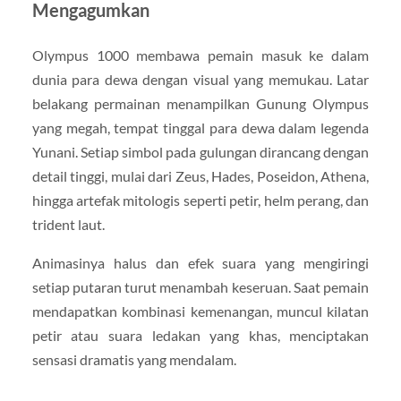
Mengagumkan
Olympus 1000 membawa pemain masuk ke dalam
dunia para dewa dengan visual yang memukau. Latar
belakang permainan menampilkan Gunung Olympus
yang megah, tempat tinggal para dewa dalam legenda
Yunani. Setiap simbol pada gulungan dirancang dengan
detail tinggi, mulai dari Zeus, Hades, Poseidon, Athena,
hingga artefak mitologis seperti petir, helm perang, dan
trident laut.
Animasinya halus dan efek suara yang mengiringi
setiap putaran turut menambah keseruan. Saat pemain
mendapatkan kombinasi kemenangan, muncul kilatan
petir atau suara ledakan yang khas, menciptakan
sensasi dramatis yang mendalam.