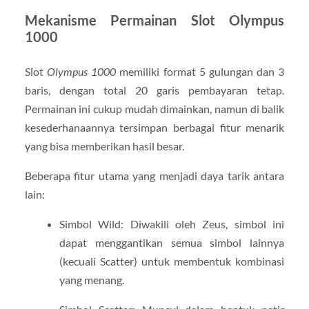
Mekanisme Permainan Slot Olympus
1000
Slot
Olympus 1000
memiliki format 5 gulungan dan 3
baris, dengan total 20 garis pembayaran tetap.
Permainan ini cukup mudah dimainkan, namun di balik
kesederhanaannya tersimpan berbagai fitur menarik
yang bisa memberikan hasil besar.
Beberapa fitur utama yang menjadi daya tarik antara
lain:
Simbol Wild: Diwakili oleh Zeus, simbol ini
dapat menggantikan semua simbol lainnya
(kecuali Scatter) untuk membentuk kombinasi
yang menang.