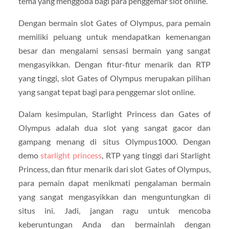
tema yang menggoda bagi para penggemar slot online.
Dengan bermain slot Gates of Olympus, para pemain
memiliki peluang untuk mendapatkan kemenangan
besar dan mengalami sensasi bermain yang sangat
mengasyikkan. Dengan fitur-fitur menarik dan RTP
yang tinggi, slot Gates of Olympus merupakan pilihan
yang sangat tepat bagi para penggemar slot online.
Dalam kesimpulan, Starlight Princess dan Gates of
Olympus adalah dua slot yang sangat gacor dan
gampang menang di situs Olympus1000. Dengan
demo
starlight princess
, RTP yang tinggi dari Starlight
Princess, dan fitur menarik dari slot Gates of Olympus,
para pemain dapat menikmati pengalaman bermain
yang sangat mengasyikkan dan menguntungkan di
situs ini. Jadi, jangan ragu untuk mencoba
keberuntungan Anda dan bermainlah dengan