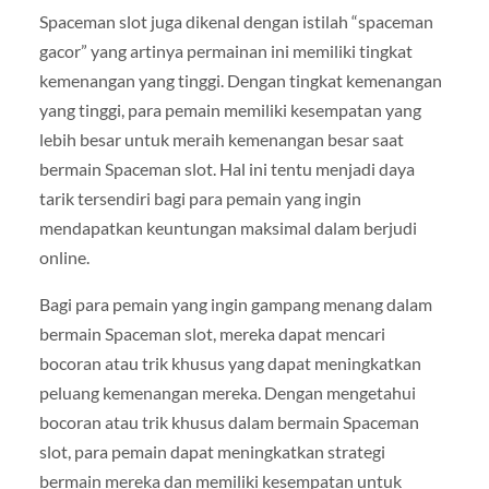
Spaceman slot juga dikenal dengan istilah “spaceman
gacor” yang artinya permainan ini memiliki tingkat
kemenangan yang tinggi. Dengan tingkat kemenangan
yang tinggi, para pemain memiliki kesempatan yang
lebih besar untuk meraih kemenangan besar saat
bermain Spaceman slot. Hal ini tentu menjadi daya
tarik tersendiri bagi para pemain yang ingin
mendapatkan keuntungan maksimal dalam berjudi
online.
Bagi para pemain yang ingin gampang menang dalam
bermain Spaceman slot, mereka dapat mencari
bocoran atau trik khusus yang dapat meningkatkan
peluang kemenangan mereka. Dengan mengetahui
bocoran atau trik khusus dalam bermain Spaceman
slot, para pemain dapat meningkatkan strategi
bermain mereka dan memiliki kesempatan untuk