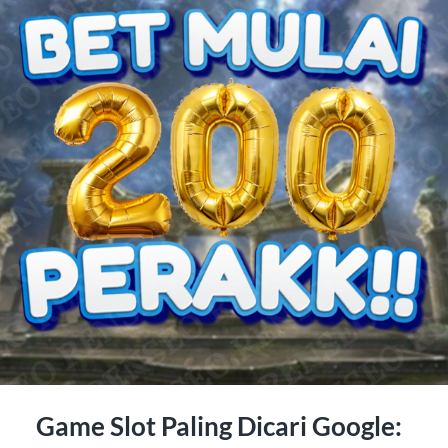
Game Slot Paling Dicari Google: