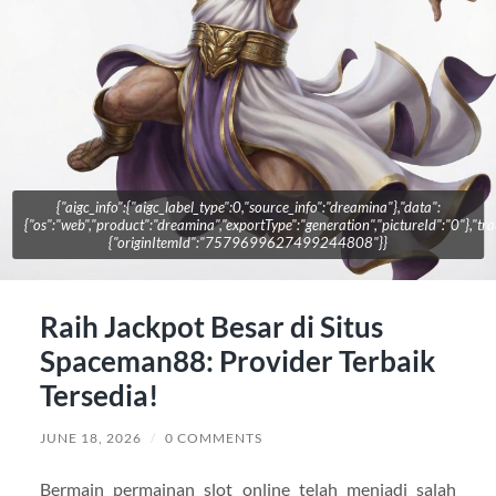
{"aigc_info":{"aigc_label_type":0,"source_info":"dreamina"},"data":
{"os":"web","product":"dreamina","exportType":"generation","pictureId":"0"},"tra
{"originItemId":"7579699627499244808"}}
Raih Jackpot Besar di Situs
Spaceman88: Provider Terbaik
Tersedia!
JUNE 18, 2026
/
0 COMMENTS
Bermain permainan slot online telah menjadi salah