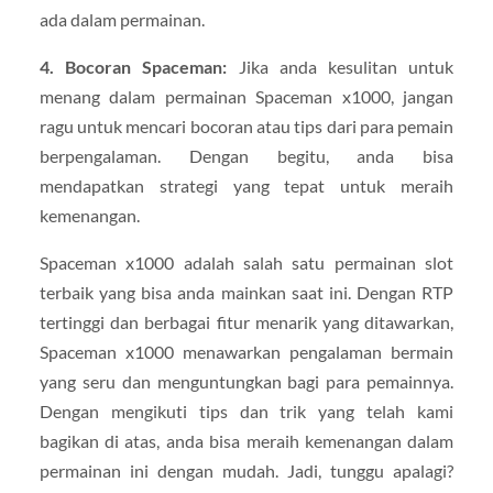
ada dalam permainan.
4. Bocoran Spaceman:
Jika anda kesulitan untuk
menang dalam permainan Spaceman x1000, jangan
ragu untuk mencari bocoran atau tips dari para pemain
berpengalaman. Dengan begitu, anda bisa
mendapatkan strategi yang tepat untuk meraih
kemenangan.
Spaceman x1000 adalah salah satu permainan slot
terbaik yang bisa anda mainkan saat ini. Dengan RTP
tertinggi dan berbagai fitur menarik yang ditawarkan,
Spaceman x1000 menawarkan pengalaman bermain
yang seru dan menguntungkan bagi para pemainnya.
Dengan mengikuti tips dan trik yang telah kami
bagikan di atas, anda bisa meraih kemenangan dalam
permainan ini dengan mudah. Jadi, tunggu apalagi?