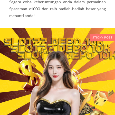
Segera coba keberuntungan anda dalam permainan
Spaceman x1000 dan raih hadiah-hadiah besar yang
menanti anda!
STICKY POST