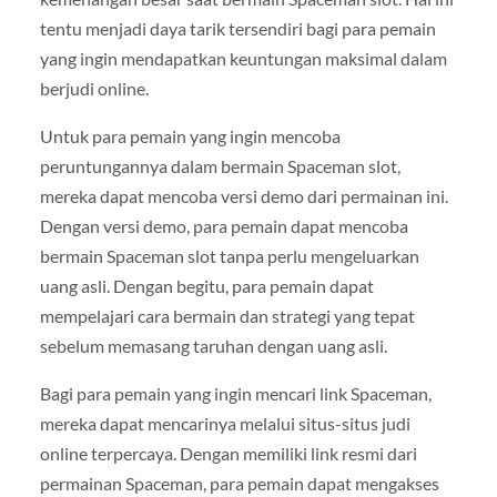
tentu menjadi daya tarik tersendiri bagi para pemain
yang ingin mendapatkan keuntungan maksimal dalam
berjudi online.
Untuk para pemain yang ingin mencoba
peruntungannya dalam bermain Spaceman slot,
mereka dapat mencoba versi demo dari permainan ini.
Dengan versi demo, para pemain dapat mencoba
bermain Spaceman slot tanpa perlu mengeluarkan
uang asli. Dengan begitu, para pemain dapat
mempelajari cara bermain dan strategi yang tepat
sebelum memasang taruhan dengan uang asli.
Bagi para pemain yang ingin mencari link Spaceman,
mereka dapat mencarinya melalui situs-situs judi
online terpercaya. Dengan memiliki link resmi dari
permainan Spaceman, para pemain dapat mengakses