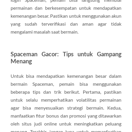
permainan dan berkesempatan untuk mendapatkan
kemenangan besar. Pastikan untuk menggunakan akun
yang sudah terverifikasi dan aman agar tidak
mengalami masalah saat bermain.
Spaceman Gacor: Tips untuk Gampang
Menang
Untuk bisa mendapatkan kemenangan besar dalam
bermain Spaceman, pemain bisa menggunakan
beberapa tips dan trik berikut. Pertama, pastikan
untuk selalu memperhatikan volatilitas permainan
agar bisa menyesuaikan strategi bermain. Kedua,
manfaatkan fitur bonus dan promosi yang ditawarkan
oleh situs judi online untuk meningkatkan peluang
menang. Terakhir, jangan lupa untuk memanfaatkan