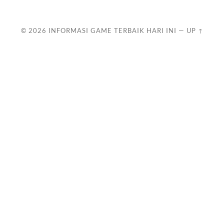
© 2026
INFORMASI GAME TERBAIK HARI INI
—
UP ↑