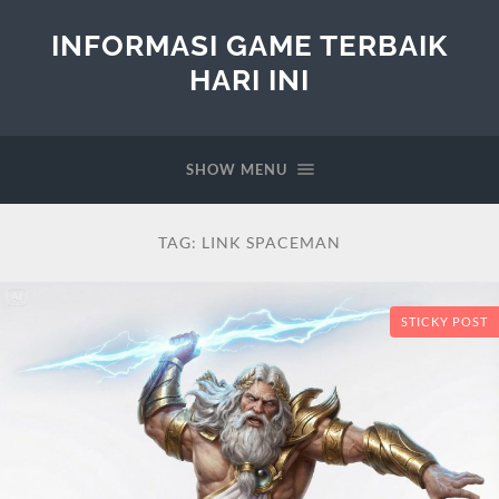
INFORMASI GAME TERBAIK
HARI INI
SHOW MENU
TAG:
LINK SPACEMAN
STICKY POST