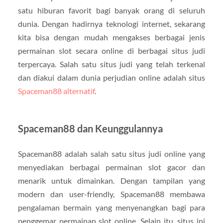
satu hiburan favorit bagi banyak orang di seluruh
dunia. Dengan hadirnya teknologi internet, sekarang
kita bisa dengan mudah mengakses berbagai jenis
permainan slot secara online di berbagai situs judi
terpercaya. Salah satu situs judi yang telah terkenal
dan diakui dalam dunia perjudian online adalah situs
Spaceman88 alternatif
.
Spaceman88 dan Keunggulannya
Spaceman88 adalah salah satu situs judi online yang
menyediakan berbagai permainan slot gacor dan
menarik untuk dimainkan. Dengan tampilan yang
modern dan user-friendly, Spaceman88 membawa
pengalaman bermain yang menyenangkan bagi para
penggemar permainan slot online. Selain itu, situs ini