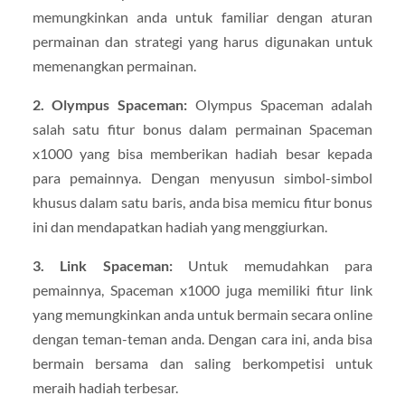
memungkinkan anda untuk familiar dengan aturan
permainan dan strategi yang harus digunakan untuk
memenangkan permainan.
2. Olympus Spaceman:
Olympus Spaceman adalah
salah satu fitur bonus dalam permainan Spaceman
x1000 yang bisa memberikan hadiah besar kepada
para pemainnya. Dengan menyusun simbol-simbol
khusus dalam satu baris, anda bisa memicu fitur bonus
ini dan mendapatkan hadiah yang menggiurkan.
3. Link Spaceman:
Untuk memudahkan para
pemainnya, Spaceman x1000 juga memiliki fitur link
yang memungkinkan anda untuk bermain secara online
dengan teman-teman anda. Dengan cara ini, anda bisa
bermain bersama dan saling berkompetisi untuk
meraih hadiah terbesar.