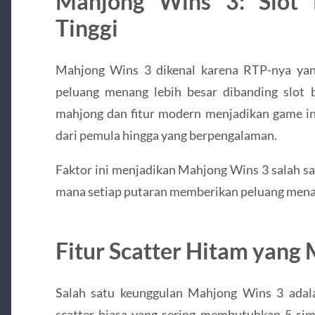
Mahjong Wins 3: Slot 
Tinggi
Mahjong Wins 3 dikenal karena RTP-nya yan
peluang menang lebih besar dibanding slot b
mahjong dan fitur modern menjadikan game ini
dari pemula hingga yang berpengalaman.
Faktor ini menjadikan Mahjong Wins 3 salah sa
mana setiap putaran memberikan peluang menan
Fitur Scatter Hitam yan
Salah satu keunggulan Mahjong Wins 3 ada
scatter biasa yang sering membutuhkan 5 si