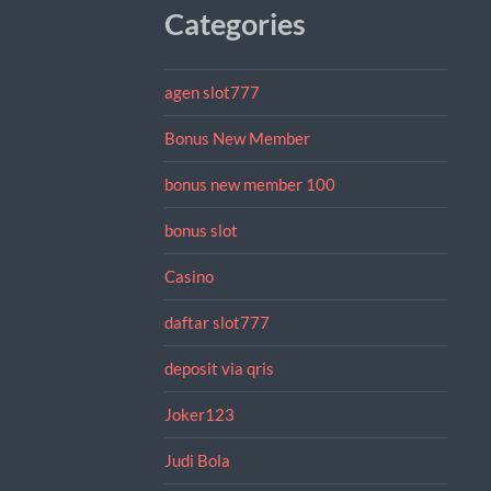
Categories
agen slot777
Bonus New Member
bonus new member 100
bonus slot
Casino
daftar slot777
deposit via qris
Joker123
Judi Bola