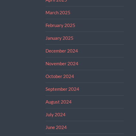
March 2025
February 2025
January 2025
December 2024
November 2024
October 2024
September 2024
August 2024
July 2024
June 2024