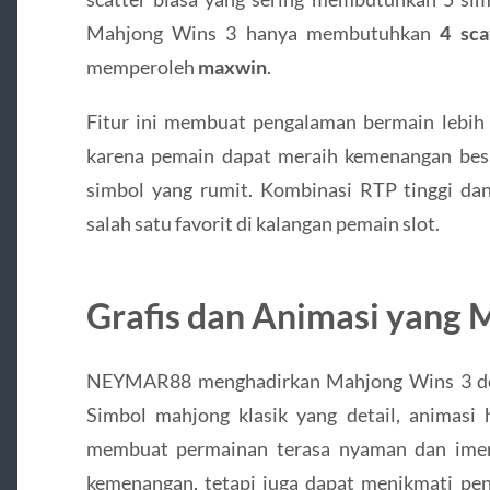
Mahjong Wins 3 hanya membutuhkan
4 sca
memperoleh
maxwin
.
Fitur ini membuat pengalaman bermain lebi
karena pemain dapat meraih kemenangan bes
simbol yang rumit. Kombinasi RTP tinggi dan
salah satu favorit di kalangan pemain slot.
Grafis dan Animasi yang
NEYMAR88 menghadirkan Mahjong Wins 3 den
Simbol mahjong klasik yang detail, animasi 
membuat permainan terasa nyaman dan imers
kemenangan, tetapi juga dapat menikmati pe