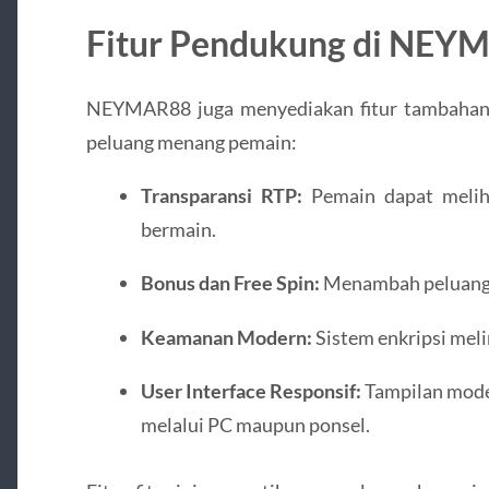
Fitur Pendukung di NEY
NEYMAR88 juga menyediakan fitur tambaha
peluang menang pemain:
Transparansi RTP:
Pemain dapat melih
bermain.
Bonus dan Free Spin:
Menambah peluang 
Keamanan Modern:
Sistem enkripsi meli
User Interface Responsif:
Tampilan moder
melalui PC maupun ponsel.