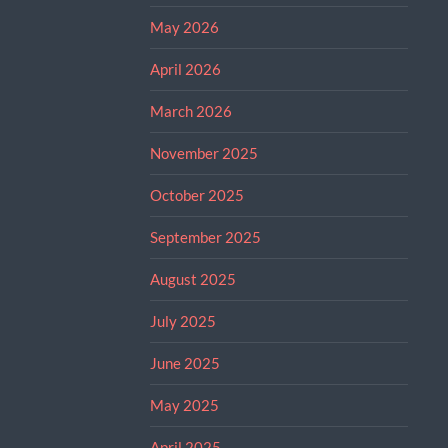
May 2026
April 2026
March 2026
November 2025
October 2025
September 2025
August 2025
July 2025
June 2025
May 2025
April 2025