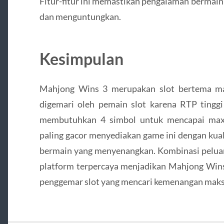
Fitur-fitur ini memastikan pengalaman bermai
dan menguntungkan.
Kesimpulan
Mahjong Wins 3 merupakan slot bertema mah
digemari oleh pemain slot karena RTP tinggi
membutuhkan 4 simbol untuk mencapai max
paling gacor menyediakan game ini dengan kua
bermain yang menyenangkan. Kombinasi peluang
platform terpercaya menjadikan Mahjong Win
penggemar slot yang mencari kemenangan maksim