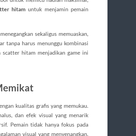
tter hitam
untuk menjamin pemain
h menegangkan sekaligus memuaskan,
ar tanpa harus menunggu kombinasi
 scatter hitam menjadikan game ini
 Memikat
gan kualitas grafis yang memukau.
halus, dan efek visual yang menarik
if. Pemain tidak hanya fokus pada
ngalaman visual yang menyenangkan,