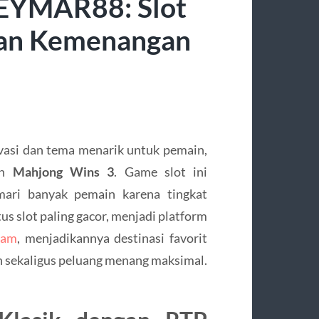
NEYMAR88: Slot
gan Kemenangan
vasi dan tema menarik untuk pemain,
ah
Mahjong Wins 3
. Game slot ini
ari banyak pemain karena tingkat
s slot paling gacor, menjadi platform
tam
, menjadikannya destinasi favorit
n sekaligus peluang menang maksimal.