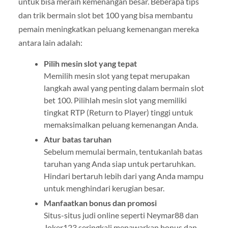
untuk bisa meraih kemenangan besar. Beberapa tips
dan trik bermain slot bet 100 yang bisa membantu
pemain meningkatkan peluang kemenangan mereka
antara lain adalah:
Pilih mesin slot yang tepat
Memilih mesin slot yang tepat merupakan
langkah awal yang penting dalam bermain slot
bet 100. Pilihlah mesin slot yang memiliki
tingkat RTP (Return to Player) tinggi untuk
memaksimalkan peluang kemenangan Anda.
Atur batas taruhan
Sebelum memulai bermain, tentukanlah batas
taruhan yang Anda siap untuk pertaruhkan.
Hindari bertaruh lebih dari yang Anda mampu
untuk menghindari kerugian besar.
Manfaatkan bonus dan promosi
Situs-situs judi online seperti Neymar88 dan
Joker123 seringkali menawarkan bonus dan