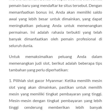
pemain baru yang mendaftar ke situs tersebut. Dengan
memanfaatkan bonus ini, Anda akan memiliki saldo
awal yang lebih besar untuk dimainkan, yang dapat
meningkatkan peluang Anda untuk memenangkan
permainan. Ini adalah rahasia terbukti yang telah
banyak dimanfaatkan oleh pemain profesional di
seluruh dunia.
Untuk memaksimalkan peluang Anda dalam
memenangkan judi slot, berikut adalah beberapa tips
tambahan yang perlu diperhatikan:
1. Pilihlah slot gacor Myanmar: Ketika memilih mesin
slot yang akan dimainkan, pastikan untuk memilih
mesin yang memiliki tingkat pembayaran yang tinggi.
Mesin-mesin dengan tingkat pembayaran yang lebih
tinggi cenderung memberikan lebih banyak