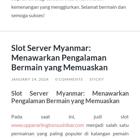
kemenangan yang menggiurkan. Selamat bermain dan
semoga sukses!
Slot Server Myanmar:
Menawarkan Pengalaman
Bermain yang Memuaskan
JANUARY 14, 2024
/
0 COMMENTS
/
STICKY
Slot Server Myanmar: Menawarkan
Pengalaman Bermain yang Memuaskan
Pada saat ini, judi slot
www.upperarlingtonsushibar.com
menjadi salah satu
permainan yang paling populer di kalangan pemain