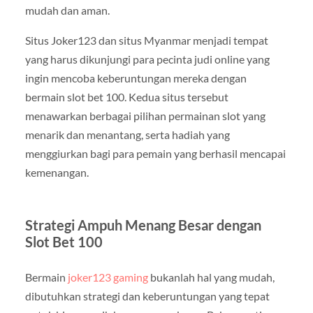
mudah dan aman.
Situs Joker123 dan situs Myanmar menjadi tempat
yang harus dikunjungi para pecinta judi online yang
ingin mencoba keberuntungan mereka dengan
bermain slot bet 100. Kedua situs tersebut
menawarkan berbagai pilihan permainan slot yang
menarik dan menantang, serta hadiah yang
menggiurkan bagi para pemain yang berhasil mencapai
kemenangan.
Strategi Ampuh Menang Besar dengan
Slot Bet 100
Bermain
joker123 gaming
bukanlah hal yang mudah,
dibutuhkan strategi dan keberuntungan yang tepat