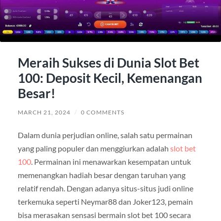
Meraih Sukses di Dunia Slot Bet
100: Deposit Kecil, Kemenangan
Besar!
MARCH 21, 2024
/
0 COMMENTS
Dalam dunia perjudian online, salah satu permainan
yang paling populer dan menggiurkan adalah
slot bet
100
. Permainan ini menawarkan kesempatan untuk
memenangkan hadiah besar dengan taruhan yang
relatif rendah. Dengan adanya situs-situs judi online
terkemuka seperti Neymar88 dan Joker123, pemain
bisa merasakan sensasi bermain slot bet 100 secara