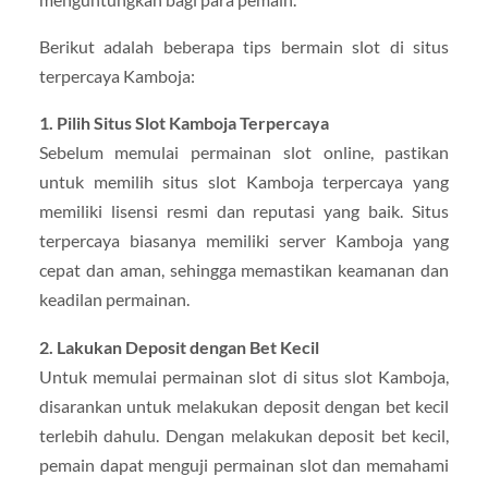
Berikut adalah beberapa tips bermain slot di situs
terpercaya Kamboja:
1. Pilih Situs Slot Kamboja Terpercaya
Sebelum memulai permainan slot online, pastikan
untuk memilih situs slot Kamboja terpercaya yang
memiliki lisensi resmi dan reputasi yang baik. Situs
terpercaya biasanya memiliki server Kamboja yang
cepat dan aman, sehingga memastikan keamanan dan
keadilan permainan.
2. Lakukan Deposit dengan Bet Kecil
Untuk memulai permainan slot di situs slot Kamboja,
disarankan untuk melakukan deposit dengan bet kecil
terlebih dahulu. Dengan melakukan deposit bet kecil,
pemain dapat menguji permainan slot dan memahami