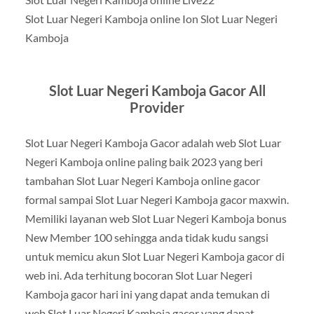
Slot Luar Negeri Kamboja online Ion Slot Luar Negeri
Kamboja
Slot Luar Negeri Kamboja Gacor All
Provider
Slot Luar Negeri Kamboja Gacor adalah web Slot Luar
Negeri Kamboja online paling baik 2023 yang beri
tambahan Slot Luar Negeri Kamboja online gacor
formal sampai Slot Luar Negeri Kamboja gacor maxwin.
Memiliki layanan web Slot Luar Negeri Kamboja bonus
New Member 100 sehingga anda tidak kudu sangsi
untuk memicu akun Slot Luar Negeri Kamboja gacor di
web ini. Ada terhitung bocoran Slot Luar Negeri
Kamboja gacor hari ini yang dapat anda temukan di
web Slot Luar Negeri Kamboja gacor yang dapat