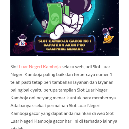
Slot
Luar Negeri Kamboja
selaku web judi Slot Luar
Negeri Kamboja paling baik dan terpercaya nomer 1
telah pasti tetap beri tambahan layanan dan layanan
paling baik yaitu berupa tampilan Slot Luar Negeri
Kamboja online yang menarik untuk para membernya.
Ada banyak sekali permainan Slot Luar Negeri
Kamboja gacor yang dapat anda mainkan di web Slot
Luar Negeri Kamboja gacor hari ini di terhadap lainnya
adalah :