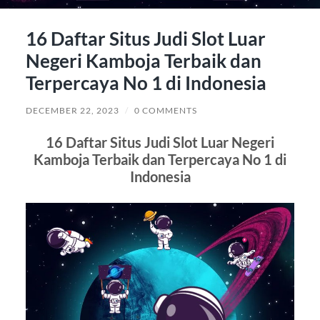
16 Daftar Situs Judi Slot Luar
Negeri Kamboja Terbaik dan
Terpercaya No 1 di Indonesia
DECEMBER 22, 2023
/
0 COMMENTS
16 Daftar Situs Judi Slot Luar Negeri
Kamboja Terbaik dan Terpercaya No 1 di
Indonesia