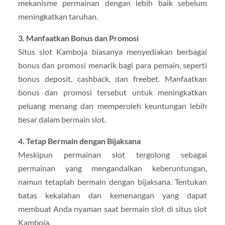
mekanisme permainan dengan lebih baik sebelum
meningkatkan taruhan.
3. Manfaatkan Bonus dan Promosi
Situs slot Kamboja biasanya menyediakan berbagai
bonus dan promosi menarik bagi para pemain, seperti
bonus deposit, cashback, dan freebet. Manfaatkan
bonus dan promosi tersebut untuk meningkatkan
peluang menang dan memperoleh keuntungan lebih
besar dalam bermain slot.
4. Tetap Bermain dengan Bijaksana
Meskipun permainan slot tergolong sebagai
permainan yang mengandalkan keberuntungan,
namun tetaplah bermain dengan bijaksana. Tentukan
batas kekalahan dan kemenangan yang dapat
membuat Anda nyaman saat bermain slot di situs slot
Kamboja.