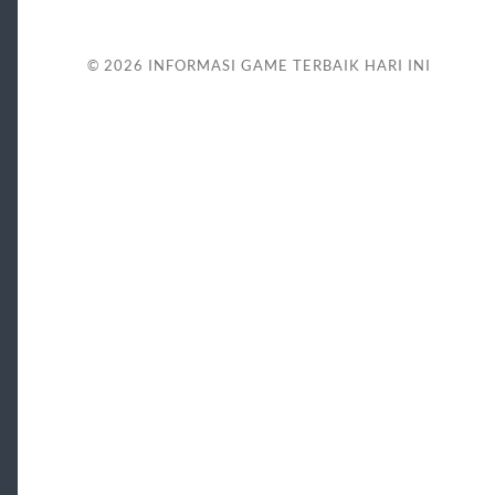
© 2026
INFORMASI GAME TERBAIK HARI INI