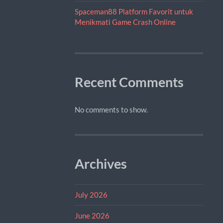
Spaceman88 Platform Favorit untuk
Menikmati Game Crash Online
Recent Comments
No comments to show.
Archives
July 2026
June 2026