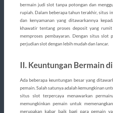
bermain judi slot tanpa potongan dan menggu
rupiah. Dalam beberapa tahun terakhir, situs 
dan kenyamanan yang ditawarkannya kepada
khawatir tentang proses deposit yang rumi
memproses pembayaran. Dengan situs slot p
perjudian slot dengan lebih mudah dan lancar.
II. Keuntungan Bermain di 
Ada beberapa keuntungan besar yang ditawarka
pemain. Salah satunya adalah kemungkinan unt
situs slot terpercaya menawarkan permain
memungkinkan pemain untuk memenangkan 
merupakan kabar baik bagi para pemain ya