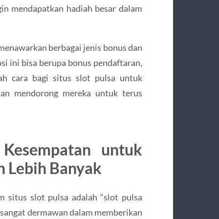
ngin mendapatkan hadiah besar dalam
ga menawarkan berbagai jenis bonus dan
i ini bisa berupa bonus pendaftaran,
ah cara bagi situs slot pulsa untuk
dan mendorong mereka untuk terus
– Kesempatan untuk
 Lebih Banyak
m situs slot pulsa adalah “slot pulsa
ang sangat dermawan dalam memberikan