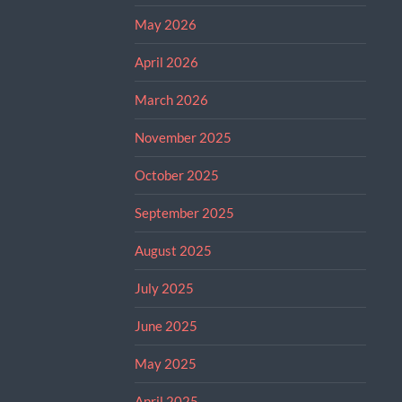
May 2026
April 2026
March 2026
November 2025
October 2025
September 2025
August 2025
July 2025
June 2025
May 2025
April 2025