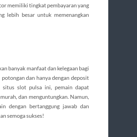
acor memiliki tingkat pembayaran yang
uang lebih besar untuk memenangkan
an banyak manfaat dan kelegaan bagi
pa potongan dan hanya dengan deposit
situs slot pulsa ini, pemain dapat
, murah, dan menguntungkan. Namun,
main dengan bertanggung jawab dan
dan semoga sukses!