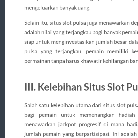
mengeluarkan banyak uang.
Selain itu, situs slot pulsa juga menawarkan dep
adalah nilai yang terjangkau bagi banyak pema
siap untuk menginvestasikan jumlah besar dal
pulsa yang terjangkau, pemain memiliki k
permainan tanpa harus khawatir kehilangan ban
III. Kelebihan Situs Slot 
Salah satu kelebihan utama dari situs slot pu
bagi pemain untuk memenangkan hadiah b
menawarkan jackpot progresif di mana hadi
jumlah pemain yang berpartisipasi. Ini adala