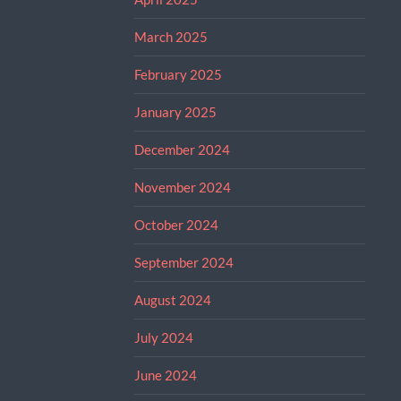
March 2025
February 2025
January 2025
December 2024
November 2024
October 2024
September 2024
August 2024
July 2024
June 2024