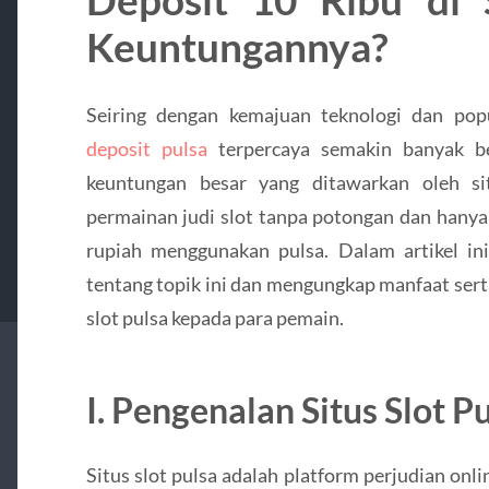
Keuntungannya?
Seiring dengan kemajuan teknologi dan popu
deposit pulsa
terpercaya semakin banyak be
keuntungan besar yang ditawarkan oleh si
permainan judi slot tanpa potongan dan hanya
rupiah menggunakan pulsa. Dalam artikel ini
tentang topik ini dan mengungkap manfaat sert
slot pulsa kepada para pemain.
I. Pengenalan Situs Slot P
Situs slot pulsa adalah platform perjudian o