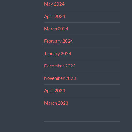
May 2024
April 2024
March 2024
February 2024
January 2024
December 2023
November 2023
April 2023
March 2023