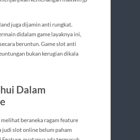
iland juga dijamin anti rungkat.
bermain didalam game layaknya ini,
secara beruntun. Game slot anti
untungan bukan kerugian dikala
ahui Dalam
ne
 melihat beraneka ragam feature
 judi slot online belum paham
li Feature, nyatanya ada termasuk