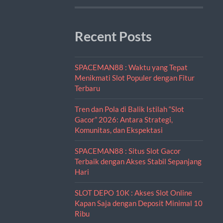
Recent Posts
SPACEMAN88 : Waktu yang Tepat
Menikmati Slot Populer dengan Fitur
Terbaru
Tren dan Pola di Balik Istilah “Slot
Gacor” 2026: Antara Strategi,
Komunitas, dan Ekspektasi
SPACEMAN88 : Situs Slot Gacor
Terbaik dengan Akses Stabil Sepanjang
Hari
SLOT DEPO 10K : Akses Slot Online
Kapan Saja dengan Deposit Minimal 10
Ribu