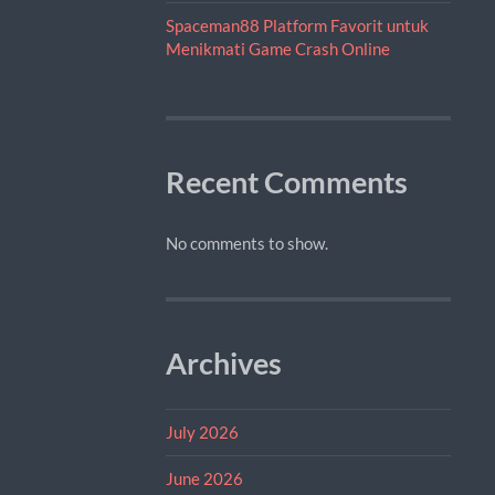
Spaceman88 Platform Favorit untuk
Menikmati Game Crash Online
Recent Comments
No comments to show.
Archives
July 2026
June 2026