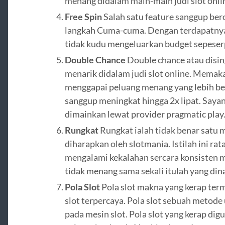
menang didalam main-main judi slot onli
Free Spin
Salah satu feature sanggup ber
langkah Cuma-cuma. Dengan terdapatnya gr
tidak kudu mengeluarkan budget sepeser
Double Chance
Double chance atau disin
menarik didalam judi slot online. Memaka
menggapai peluang menang yang lebih b
sanggup meningkat hingga 2x lipat. Sayan
dimainkan lewat provider pragmatic play
Rungkat
Rungkat ialah tidak benar satu 
diharapkan oleh slotmania. Istilah ini ra
mengalami kekalahan sercara konsisten m
tidak menang sama sekali itulah yang di
Pola Slot
Pola slot makna yang kerap ter
slot terpercaya. Pola slot sebuah meto
pada mesin slot. Pola slot yang kerap dig