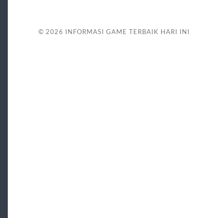
© 2026
INFORMASI GAME TERBAIK HARI INI