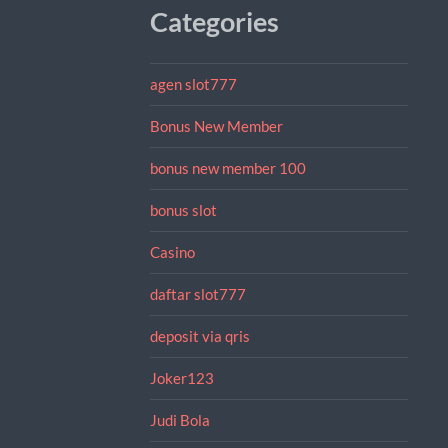
Categories
agen slot777
Bonus New Member
bonus new member 100
bonus slot
Casino
daftar slot777
deposit via qris
Joker123
Judi Bola