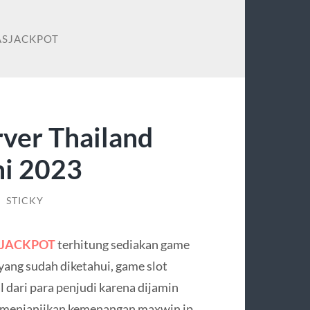
ASJACKPOT
rver Thailand
ni 2023
/
STICKY
 JACKPOT
terhitung sediakan game
 yang sudah diketahui, game slot
 dari para penjudi karena dijamin
i menjanjikan kemenangan maxwin jp