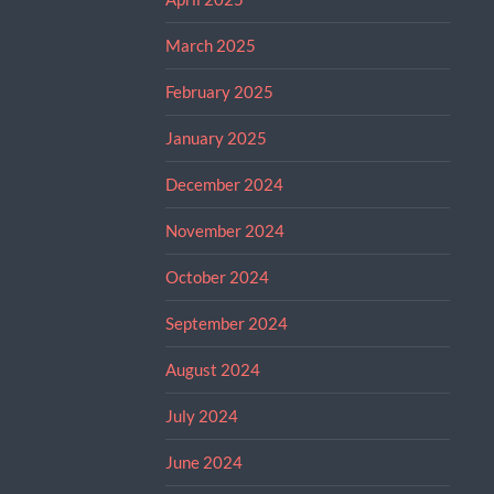
March 2025
February 2025
January 2025
December 2024
November 2024
October 2024
September 2024
August 2024
July 2024
June 2024