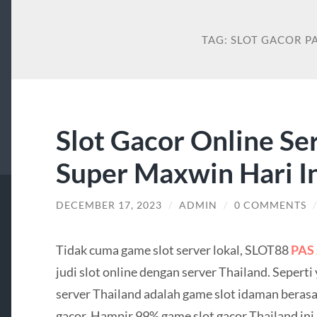
TAG:
SLOT GACOR P
Slot Gacor Online Se
Super Maxwin Hari I
DECEMBER 17, 2023
/
ADMIN
/
0 COMMENTS
Tidak cuma game slot server lokal, SLOT88
PAS
judi slot online dengan server Thailand. Seperti
server Thailand adalah game slot idaman berasal
gacor. Hampir 99% game slot gacor Thailand in