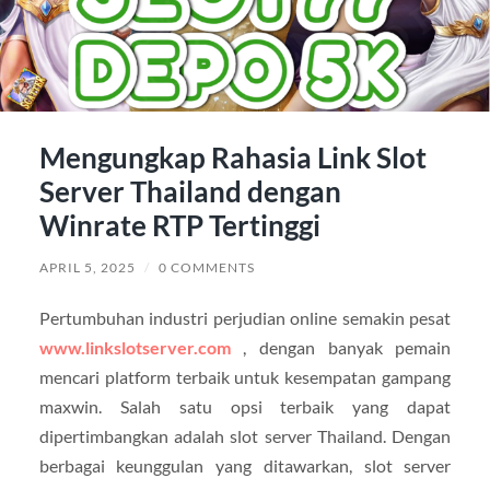
Mengungkap Rahasia Link Slot
Server Thailand dengan
Winrate RTP Tertinggi
APRIL 5, 2025
/
0 COMMENTS
Pertumbuhan industri perjudian online semakin pesat
www.linkslotserver.com
, dengan banyak pemain
mencari platform terbaik untuk kesempatan gampang
maxwin. Salah satu opsi terbaik yang dapat
dipertimbangkan adalah slot server Thailand. Dengan
berbagai keunggulan yang ditawarkan, slot server