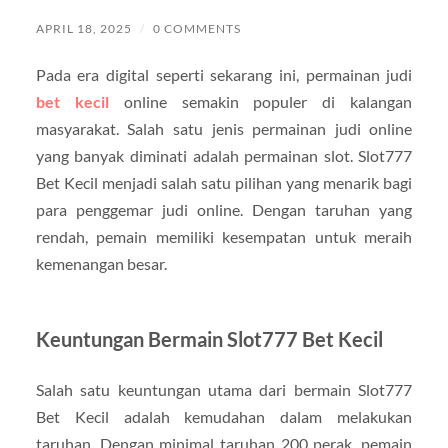
APRIL 18, 2025
/
0 COMMENTS
Pada era digital seperti sekarang ini, permainan judi
bet kecil
online semakin populer di kalangan
masyarakat. Salah satu jenis permainan judi online
yang banyak diminati adalah permainan slot. Slot777
Bet Kecil menjadi salah satu pilihan yang menarik bagi
para penggemar judi online. Dengan taruhan yang
rendah, pemain memiliki kesempatan untuk meraih
kemenangan besar.
Keuntungan Bermain Slot777 Bet Kecil
Salah satu keuntungan utama dari bermain Slot777
Bet Kecil adalah kemudahan dalam melakukan
taruhan. Dengan minimal taruhan 200 perak, pemain