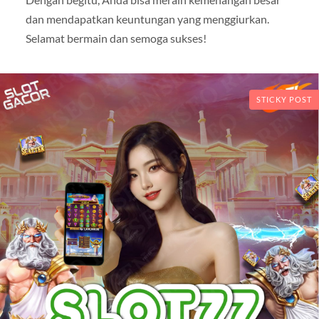
dan mendapatkan keuntungan yang menggiurkan.
Selamat bermain dan semoga sukses!
STICKY POST