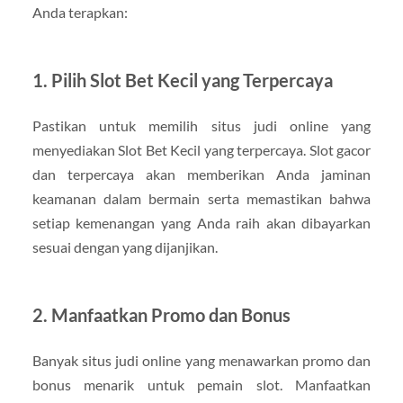
Anda terapkan:
1. Pilih Slot Bet Kecil yang Terpercaya
Pastikan untuk memilih situs judi online yang
menyediakan Slot Bet Kecil yang terpercaya. Slot gacor
dan terpercaya akan memberikan Anda jaminan
keamanan dalam bermain serta memastikan bahwa
setiap kemenangan yang Anda raih akan dibayarkan
sesuai dengan yang dijanjikan.
2. Manfaatkan Promo dan Bonus
Banyak situs judi online yang menawarkan promo dan
bonus menarik untuk pemain slot. Manfaatkan