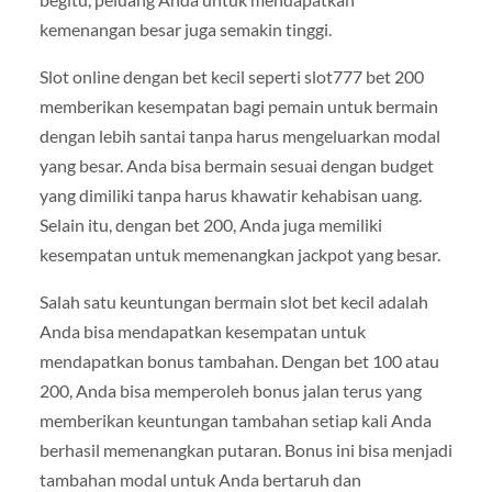
kemenangan besar juga semakin tinggi.
Slot online dengan bet kecil seperti slot777 bet 200
memberikan kesempatan bagi pemain untuk bermain
dengan lebih santai tanpa harus mengeluarkan modal
yang besar. Anda bisa bermain sesuai dengan budget
yang dimiliki tanpa harus khawatir kehabisan uang.
Selain itu, dengan bet 200, Anda juga memiliki
kesempatan untuk memenangkan jackpot yang besar.
Salah satu keuntungan bermain slot bet kecil adalah
Anda bisa mendapatkan kesempatan untuk
mendapatkan bonus tambahan. Dengan bet 100 atau
200, Anda bisa memperoleh bonus jalan terus yang
memberikan keuntungan tambahan setiap kali Anda
berhasil memenangkan putaran. Bonus ini bisa menjadi
tambahan modal untuk Anda bertaruh dan