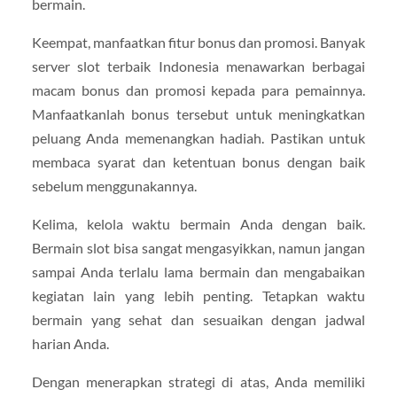
bermain.
Keempat, manfaatkan fitur bonus dan promosi. Banyak
server slot terbaik Indonesia menawarkan berbagai
macam bonus dan promosi kepada para pemainnya.
Manfaatkanlah bonus tersebut untuk meningkatkan
peluang Anda memenangkan hadiah. Pastikan untuk
membaca syarat dan ketentuan bonus dengan baik
sebelum menggunakannya.
Kelima, kelola waktu bermain Anda dengan baik.
Bermain slot bisa sangat mengasyikkan, namun jangan
sampai Anda terlalu lama bermain dan mengabaikan
kegiatan lain yang lebih penting. Tetapkan waktu
bermain yang sehat dan sesuaikan dengan jadwal
harian Anda.
Dengan menerapkan strategi di atas, Anda memiliki