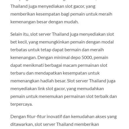
Thailand juga menyediakan slot gacor, yang
memberikan kesempatan bagi pemain untuk meraih
kemenangan besar dengan mudah.
Selain itu, slot server Thailand juga menyediakan slot
bet kecil, yang memungkinkan pemain dengan modal
terbatas untuk tetap dapat bermain dan meraih
kemenangan. Dengan minimal depo 5000, pemain
dapat menikmati berbagai macam permainan slot
terbaru dan mendapatkan kesempatan untuk
memenangkan hadiah besar. Slot server Thailand juga
menyediakan link slot gacor, yang memudahkan
pemain untuk menemukan permainan slot terbaik dan
terpercaya.
Dengan fitur-fitur inovatif dan kemudahan akses yang
ditawarkan, slot server Thailand memberikan