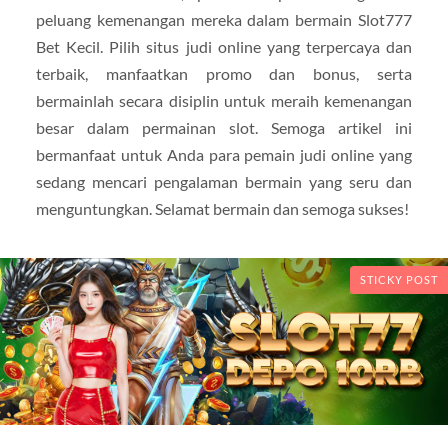
peluang kemenangan mereka dalam bermain Slot777
Bet Kecil. Pilih situs judi online yang terpercaya dan
terbaik, manfaatkan promo dan bonus, serta
bermainlah secara disiplin untuk meraih kemenangan
besar dalam permainan slot. Semoga artikel ini
bermanfaat untuk Anda para pemain judi online yang
sedang mencari pengalaman bermain yang seru dan
menguntungkan. Selamat bermain dan semoga sukses!
STICKY POST