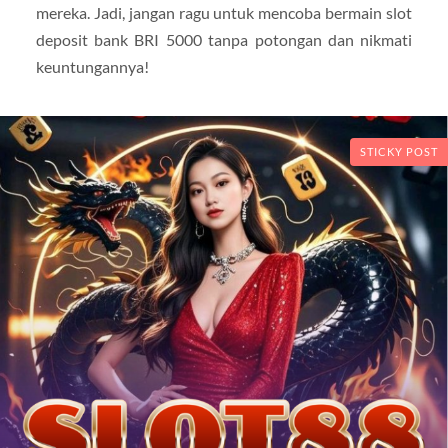
mereka. Jadi, jangan ragu untuk mencoba bermain slot
deposit bank BRI 5000 tanpa potongan dan nikmati
keuntungannya!
STICKY POST