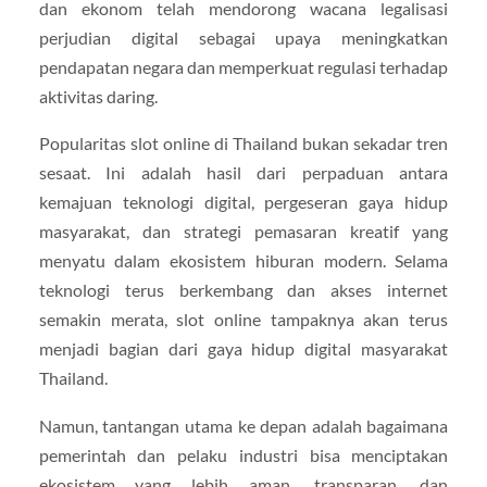
dan ekonom telah mendorong wacana legalisasi
perjudian digital sebagai upaya meningkatkan
pendapatan negara dan memperkuat regulasi terhadap
aktivitas daring.
Popularitas slot online di Thailand bukan sekadar tren
sesaat. Ini adalah hasil dari perpaduan antara
kemajuan teknologi digital, pergeseran gaya hidup
masyarakat, dan strategi pemasaran kreatif yang
menyatu dalam ekosistem hiburan modern. Selama
teknologi terus berkembang dan akses internet
semakin merata, slot online tampaknya akan terus
menjadi bagian dari gaya hidup digital masyarakat
Thailand.
Namun, tantangan utama ke depan adalah bagaimana
pemerintah dan pelaku industri bisa menciptakan
ekosistem yang lebih aman, transparan, dan