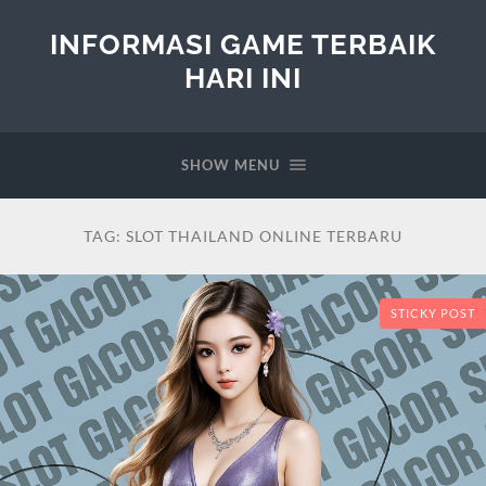
INFORMASI GAME TERBAIK
HARI INI
SHOW MENU
TAG:
SLOT THAILAND ONLINE TERBARU
STICKY POST