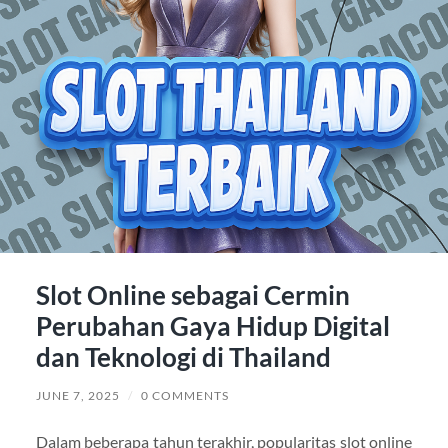
Slot Online sebagai Cermin
Perubahan Gaya Hidup Digital
dan Teknologi di Thailand
JUNE 7, 2025
/
0 COMMENTS
Dalam beberapa tahun terakhir, popularitas slot online