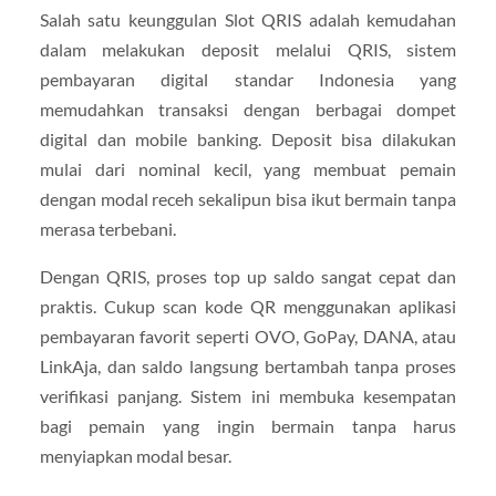
Salah satu keunggulan Slot QRIS adalah kemudahan
dalam melakukan deposit melalui QRIS, sistem
pembayaran digital standar Indonesia yang
memudahkan transaksi dengan berbagai dompet
digital dan mobile banking. Deposit bisa dilakukan
mulai dari nominal kecil, yang membuat pemain
dengan modal receh sekalipun bisa ikut bermain tanpa
merasa terbebani.
Dengan QRIS, proses top up saldo sangat cepat dan
praktis. Cukup scan kode QR menggunakan aplikasi
pembayaran favorit seperti OVO, GoPay, DANA, atau
LinkAja, dan saldo langsung bertambah tanpa proses
verifikasi panjang. Sistem ini membuka kesempatan
bagi pemain yang ingin bermain tanpa harus
menyiapkan modal besar.