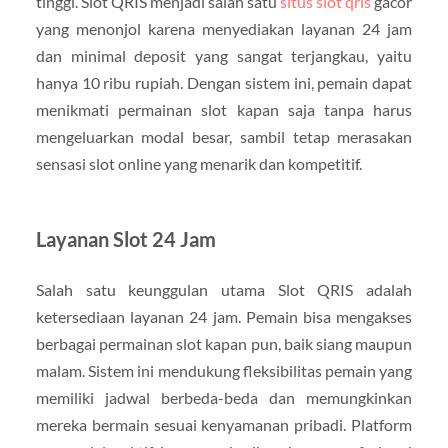
tinggi. Slot QRIS menjadi salah satu
situs slot qris
gacor
yang menonjol karena menyediakan layanan 24 jam
dan minimal deposit yang sangat terjangkau, yaitu
hanya 10 ribu rupiah. Dengan sistem ini, pemain dapat
menikmati permainan slot kapan saja tanpa harus
mengeluarkan modal besar, sambil tetap merasakan
sensasi slot online yang menarik dan kompetitif.
Layanan Slot 24 Jam
Salah satu keunggulan utama Slot QRIS adalah
ketersediaan layanan 24 jam. Pemain bisa mengakses
berbagai permainan slot kapan pun, baik siang maupun
malam. Sistem ini mendukung fleksibilitas pemain yang
memiliki jadwal berbeda-beda dan memungkinkan
mereka bermain sesuai kenyamanan pribadi. Platform