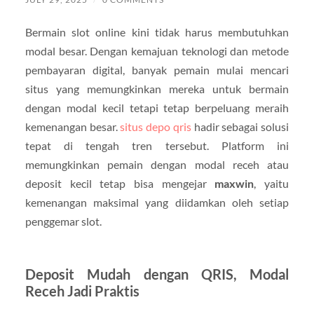
Bermain slot online kini tidak harus membutuhkan
modal besar. Dengan kemajuan teknologi dan metode
pembayaran digital, banyak pemain mulai mencari
situs yang memungkinkan mereka untuk bermain
dengan modal kecil tetapi tetap berpeluang meraih
kemenangan besar.
situs depo qris
hadir sebagai solusi
tepat di tengah tren tersebut. Platform ini
memungkinkan pemain dengan modal receh atau
deposit kecil tetap bisa mengejar
maxwin
, yaitu
kemenangan maksimal yang diidamkan oleh setiap
penggemar slot.
Deposit Mudah dengan QRIS, Modal
Receh Jadi Praktis