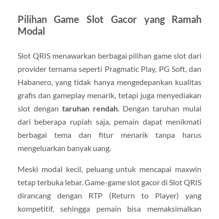
Pilihan Game Slot Gacor yang Ramah
Modal
Slot QRIS menawarkan berbagai pilihan game slot dari
provider ternama seperti Pragmatic Play, PG Soft, dan
Habanero, yang tidak hanya mengedepankan kualitas
grafis dan gameplay menarik, tetapi juga menyediakan
slot dengan
taruhan rendah
. Dengan taruhan mulai
dari beberapa rupiah saja, pemain dapat menikmati
berbagai tema dan fitur menarik tanpa harus
mengeluarkan banyak uang.
Meski modal kecil, peluang untuk mencapai maxwin
tetap terbuka lebar. Game-game slot gacor di Slot QRIS
dirancang dengan RTP (Return to Player) yang
kompetitif, sehingga pemain bisa memaksimalkan