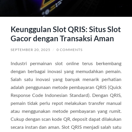
Keunggulan Slot QRIS: Situs Slot
Gacor dengan Transaksi Aman
SEPTEMBER 20, 2025
/
0 COMMENTS
Industri permainan slot online terus berkembang
dengan berbagai inovasi yang memudahkan pemain.
Salah satu inovasi yang banyak menarik perhatian
adalah penggunaan metode pembayaran QRIS (Quick
Response Code Indonesian Standard). Dengan QRIS,
pemain tidak perlu repot melakukan transfer manual
atau menggunakan metode pembayaran yang rumit.
Cukup dengan scan kode QR, deposit dapat dilakukan
secara instan dan aman. Slot QRIS menjadi salah satu