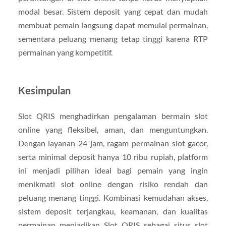
modal besar. Sistem deposit yang cepat dan mudah
membuat pemain langsung dapat memulai permainan,
sementara peluang menang tetap tinggi karena RTP
permainan yang kompetitif.
Kesimpulan
Slot QRIS menghadirkan pengalaman bermain slot
online yang fleksibel, aman, dan menguntungkan.
Dengan layanan 24 jam, ragam permainan slot gacor,
serta minimal deposit hanya 10 ribu rupiah, platform
ini menjadi pilihan ideal bagi pemain yang ingin
menikmati slot online dengan risiko rendah dan
peluang menang tinggi. Kombinasi kemudahan akses,
sistem deposit terjangkau, keamanan, dan kualitas
permainan menjadikan Slot QRIS sebagai situs slot