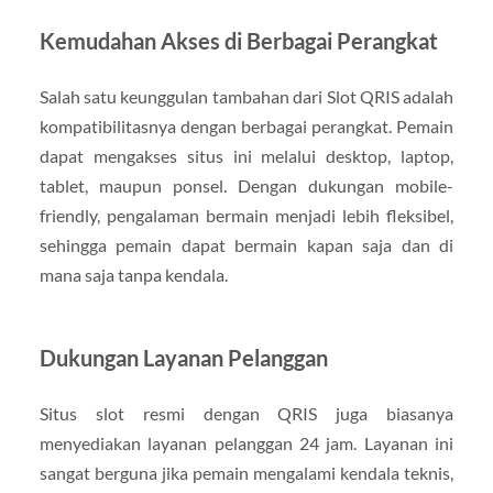
Kemudahan Akses di Berbagai Perangkat
Salah satu keunggulan tambahan dari Slot QRIS adalah
kompatibilitasnya dengan berbagai perangkat. Pemain
dapat mengakses situs ini melalui desktop, laptop,
tablet, maupun ponsel. Dengan dukungan mobile-
friendly, pengalaman bermain menjadi lebih fleksibel,
sehingga pemain dapat bermain kapan saja dan di
mana saja tanpa kendala.
Dukungan Layanan Pelanggan
Situs slot resmi dengan QRIS juga biasanya
menyediakan layanan pelanggan 24 jam. Layanan ini
sangat berguna jika pemain mengalami kendala teknis,