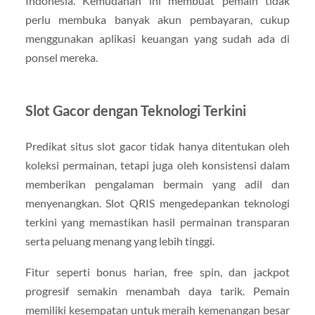
Indonesia. Kemudahan ini membuat pemain tidak
perlu membuka banyak akun pembayaran, cukup
menggunakan aplikasi keuangan yang sudah ada di
ponsel mereka.
Slot Gacor dengan Teknologi Terkini
Predikat situs slot gacor tidak hanya ditentukan oleh
koleksi permainan, tetapi juga oleh konsistensi dalam
memberikan pengalaman bermain yang adil dan
menyenangkan. Slot QRIS mengedepankan teknologi
terkini yang memastikan hasil permainan transparan
serta peluang menang yang lebih tinggi.
Fitur seperti bonus harian, free spin, dan jackpot
progresif semakin menambah daya tarik. Pemain
memiliki kesempatan untuk meraih kemenangan besar