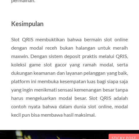
permainan.
Kesimpulan
Slot QRIS membuktikan bahwa bermain slot online
dengan modal receh bukan halangan untuk meraih
maxwin. Dengan sistem deposit praktis melalui QRIS,
koleksi game slot gacor yang ramah modal, serta
dukungan keamanan dan layanan pelanggan yang baik,
platform ini membuka kesempatan luas bagi siapa saja
yang ingin menikmati sensasi kemenangan besar tanpa
harus mengeluarkan modal besar. Slot QRIS adalah
contoh nyata bahwa dalam dunia slot online, modal
kecil pun bisa membawa hasil maksimal.
STICKY POST