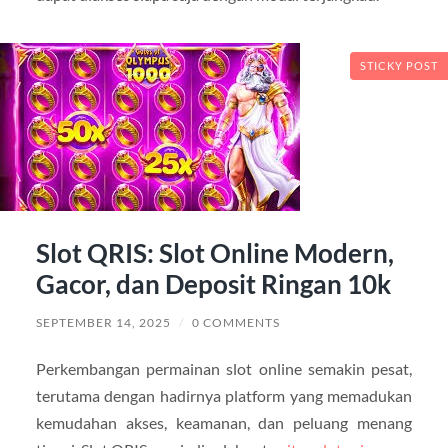
STICKY POST
Slot QRIS: Slot Online Modern,
Gacor, dan Deposit Ringan 10k
SEPTEMBER 14, 2025
/
0 COMMENTS
Perkembangan permainan slot online semakin pesat,
terutama dengan hadirnya platform yang memadukan
kemudahan akses, keamanan, dan peluang menang