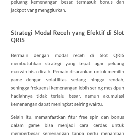
peluang kemenangan besar, termasuk bonus dan
jackpot yang menggiurkan.
Strategi Modal Receh yang Efektif di Slot
QRIS
Bermain dengan modal receh di Slot QRIS
membutuhkan strategi yang tepat agar peluang
maxwin bisa diraih. Pemain disarankan untuk memilih
game dengan volatilitas sedang hingga rendah,
sehingga frekuensi kemenangan lebih sering meskipun
hadiahnya tidak terlalu besar, namun akumulasi
kemenangan dapat meningkat seiring waktu.
Selain itu, memanfaatkan fitur free spin dan bonus
dalam game bisa menjadi cara cerdas untuk
memperbesar kemenangan tanpa perlu menambah