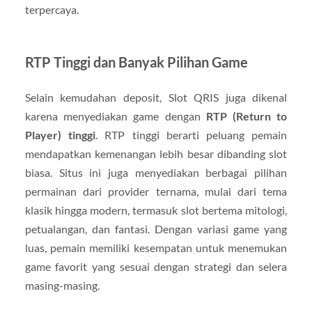
terpercaya.
RTP Tinggi dan Banyak Pilihan Game
Selain kemudahan deposit, Slot QRIS juga dikenal
karena menyediakan game dengan
RTP (Return to
Player) tinggi
. RTP tinggi berarti peluang pemain
mendapatkan kemenangan lebih besar dibanding slot
biasa. Situs ini juga menyediakan berbagai pilihan
permainan dari provider ternama, mulai dari tema
klasik hingga modern, termasuk slot bertema mitologi,
petualangan, dan fantasi. Dengan variasi game yang
luas, pemain memiliki kesempatan untuk menemukan
game favorit yang sesuai dengan strategi dan selera
masing-masing.