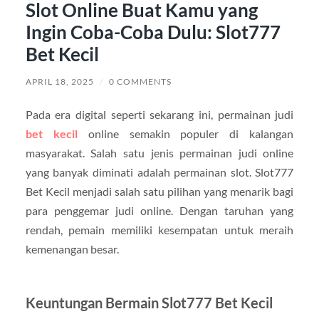
Slot Online Buat Kamu yang
Ingin Coba-Coba Dulu: Slot777
Bet Kecil
APRIL 18, 2025
/
0 COMMENTS
Pada era digital seperti sekarang ini, permainan judi
bet kecil
online semakin populer di kalangan
masyarakat. Salah satu jenis permainan judi online
yang banyak diminati adalah permainan slot. Slot777
Bet Kecil menjadi salah satu pilihan yang menarik bagi
para penggemar judi online. Dengan taruhan yang
rendah, pemain memiliki kesempatan untuk meraih
kemenangan besar.
Keuntungan Bermain Slot777 Bet Kecil