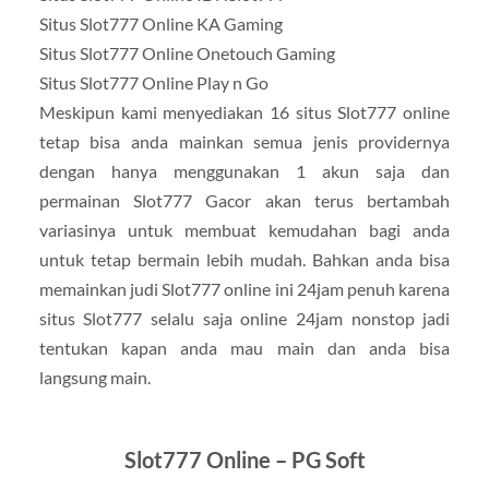
Situs Slot777 Online KA Gaming
Situs Slot777 Online Onetouch Gaming
Situs Slot777 Online Play n Go
Meskipun kami menyediakan 16 situs Slot777 online
tetap bisa anda mainkan semua jenis providernya
dengan hanya menggunakan 1 akun saja dan
permainan Slot777 Gacor akan terus bertambah
variasinya untuk membuat kemudahan bagi anda
untuk tetap bermain lebih mudah. Bahkan anda bisa
memainkan judi Slot777 online ini 24jam penuh karena
situs Slot777 selalu saja online 24jam nonstop jadi
tentukan kapan anda mau main dan anda bisa
langsung main.
Slot777 Online – PG Soft