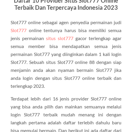
Daftar 10 Provider Situs Slot777 Online
Terbaik Dan Terpercaya Indonesia 2023
Slot777 online sebagai agen penyedia permainan judi
Slot777
online tentunya harus bisa memiliki semua
jenis permainan
situs slot777
gacor terlengkap agar
semua member bisa mendapatkan semua jenis
permainan Slot777 yang diinginkan dalam 1 kali login
Slot777. Sebuah situs Slot777 online 88 dengan siap
menjamin anda akan nyaman bermain Slot777 jika
anda login dengan situs Slot777 online terbaik dan
terlengkap 2023.
Terdapat lebih dari 16 jenis provider Slot777 online
yang bisa anda pilih dan mainkan semuanya melalui
login Slot777 terbaik mudah menang ini dengan
langkah pertama adalah daftar terlebih dahulu baru
bisa memulai bermain. Dan berikut ini ada daftar dari