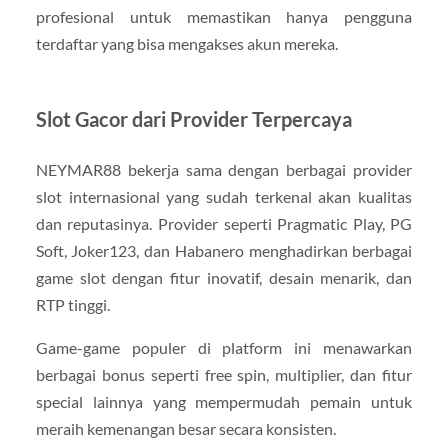
profesional untuk memastikan hanya pengguna
terdaftar yang bisa mengakses akun mereka.
Slot Gacor dari Provider Terpercaya
NEYMAR88 bekerja sama dengan berbagai provider
slot internasional yang sudah terkenal akan kualitas
dan reputasinya. Provider seperti Pragmatic Play, PG
Soft, Joker123, dan Habanero menghadirkan berbagai
game slot dengan fitur inovatif, desain menarik, dan
RTP tinggi.
Game-game populer di platform ini menawarkan
berbagai bonus seperti free spin, multiplier, dan fitur
special lainnya yang mempermudah pemain untuk
meraih kemenangan besar secara konsisten.