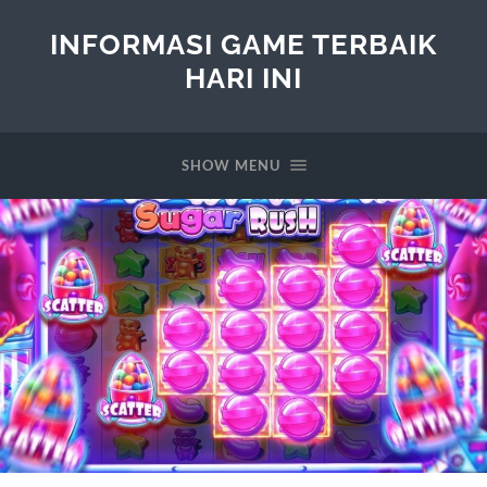
INFORMASI GAME TERBAIK
HARI INI
SHOW MENU