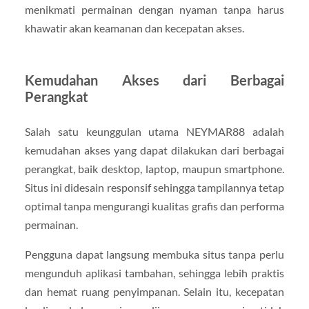
menikmati permainan dengan nyaman tanpa harus
khawatir akan keamanan dan kecepatan akses.
Kemudahan Akses dari Berbagai
Perangkat
Salah satu keunggulan utama NEYMAR88 adalah
kemudahan akses yang dapat dilakukan dari berbagai
perangkat, baik desktop, laptop, maupun smartphone.
Situs ini didesain responsif sehingga tampilannya tetap
optimal tanpa mengurangi kualitas grafis dan performa
permainan.
Pengguna dapat langsung membuka situs tanpa perlu
mengunduh aplikasi tambahan, sehingga lebih praktis
dan hemat ruang penyimpanan. Selain itu, kecepatan