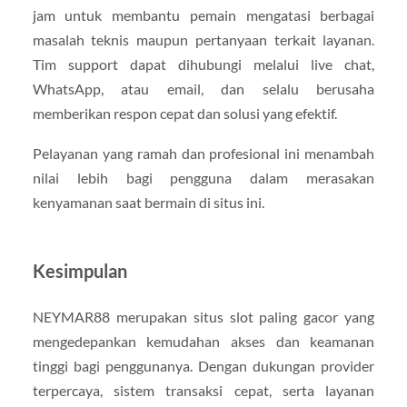
jam untuk membantu pemain mengatasi berbagai
masalah teknis maupun pertanyaan terkait layanan.
Tim support dapat dihubungi melalui live chat,
WhatsApp, atau email, dan selalu berusaha
memberikan respon cepat dan solusi yang efektif.
Pelayanan yang ramah dan profesional ini menambah
nilai lebih bagi pengguna dalam merasakan
kenyamanan saat bermain di situs ini.
Kesimpulan
NEYMAR88 merupakan situs slot paling gacor yang
mengedepankan kemudahan akses dan keamanan
tinggi bagi penggunanya. Dengan dukungan provider
terpercaya, sistem transaksi cepat, serta layanan