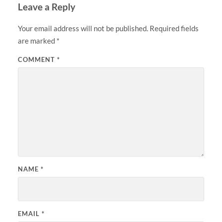
Leave a Reply
Your email address will not be published.
Required fields
are marked
*
COMMENT
*
NAME
*
EMAIL
*