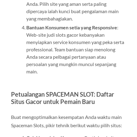
Anda. Pilih site yang aman serta paling
dipercaya ialah kunci buat pengalaman main
yang membahagiakan.
Bantuan Konsumen setia yang Responsive
:
Web-site judi slots gacor kebanyakan
menyiapkan service konsumen yang peka serta
professional. Team bantuan siap menolong
Anda secara pelbagai pertanyaan atau
persoalan yang mungkin muncul sepanjang
main.
Petualangan SPACEMAN SLOT: Daftar
Situs Gacor untuk Pemain Baru
Buat mengoptimalkan kesempatan Anda waktu main
Spaceman Slots, pikir tehnik berikut waktu pilih situs: