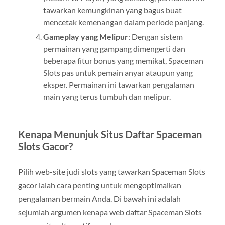
tawarkan kemungkinan yang bagus buat
mencetak kemenangan dalam periode panjang.
Gameplay yang Melipur
: Dengan sistem
permainan yang gampang dimengerti dan
beberapa fitur bonus yang memikat, Spaceman
Slots pas untuk pemain anyar ataupun yang
eksper. Permainan ini tawarkan pengalaman
main yang terus tumbuh dan melipur.
Kenapa Menunjuk Situs Daftar Spaceman
Slots Gacor?
Pilih web-site judi slots yang tawarkan Spaceman Slots
gacor ialah cara penting untuk mengoptimalkan
pengalaman bermain Anda. Di bawah ini adalah
sejumlah argumen kenapa web daftar Spaceman Slots