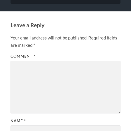
Leave a Reply
Your email address will not be published.
Required fields
are marked
*
COMMENT
*
NAME
*