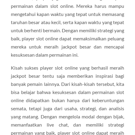
permainan dalam slot online. Mereka harus mampu
mengetahui kapan waktu yang tepat untuk memasang
taruhan besar atau kecil, serta kapan waktu yang tepat
untuk berhenti bermain. Dengan memiliki strategi yang
baik, player slot online dapat memaksimalkan peluang
mereka untuk meraih jackpot besar dan mencapai
kesuksesan dalam permainan ini.
Kisah sukses player slot online yang berhasil meraih
jackpot besar tentu saja memberikan inspirasi bagi
banyak pemain lainnya. Dari kisah-kisah tersebut, kita
bisa belajar bahwa kesuksesan dalam permainan slot
online didapatkan bukan hanya dari keberuntungan
semata, tetapi juga dari usaha, strategi, dan analisis
yang matang. Dengan mengelola modal dengan bijak,
memanfaatkan live chat, dan memiliki strategi
permainan yang baik, player slot online dapat meraih