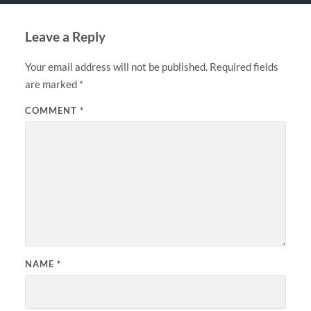
Leave a Reply
Your email address will not be published.
Required fields
are marked
*
COMMENT
*
NAME
*