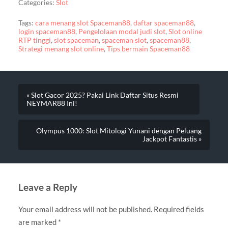
Categories:
Slot
Tags:
cara menang slot Spaceman88
,
daftar spaceman88
,
login spaceman88
,
Pengelolaan modal judi slot
,
Slot online
RTP tinggi
,
slot spaceman
,
spaceman slot
,
spaceman88
,
Strategi menang slot online
,
Tips bermain Spaceman88
« Slot Gacor 2025? Pakai Link Daftar Situs Resmi
NEYMAR88 Ini!
Olympus 1000: Slot Mitologi Yunani dengan Peluang
Jackpot Fantastis »
Leave a Reply
Your email address will not be published.
Required fields
are marked
*