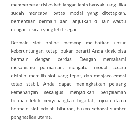
memperbesar risiko kehilangan lebih banyak uang. Jika
sudah mencapai batas modal yang ditetapkan,
berhentilah bermain dan lanjutkan di lain waktu
dengan pikiran yang lebih segar.
Bermain slot online memang melibatkan unsur
keberuntungan, tetapi bukan berarti Anda tidak bisa
bermain dengan cerdas. Dengan memahami
mekanisme permainan, mengatur modal secara
disiplin, memilih slot yang tepat, dan menjaga emosi
tetap stabil, Anda dapat meningkatkan peluang
kemenangan sekaligus menjadikan pengalaman
bermain lebih menyenangkan. Ingatlah, tujuan utama
bermain slot adalah hiburan, bukan sebagai sumber
penghasilan utama.