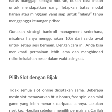
harus dianggap sebagai hiburan, bukan cara instan
untuk mendapatkan uang. Tetapkan batas modal
harian atau mingguan yang siap untuk “hilang” tanpa
mengganggu keuangan pribadi.
Gunakan strategi bankroll management sederhana,
misalnya hanya menggunakan 10% dari saldo awal
untuk setiap sesi bermain. Dengan cara ini, Anda bisa
menikmati permainan lebih lama dan menghindari
risiko kekalahan besar dalam waktu singkat.
Pilih Slot dengan Bijak
Tidak semua slot online diciptakan sama. Beberapa
mesin slot menawarkan fitur bonus, free spin, dan mini
game yang lebih menarik daripada lainnya. Lakukan
riset kecil-kecilan sebelum memilih permainan. Carilah