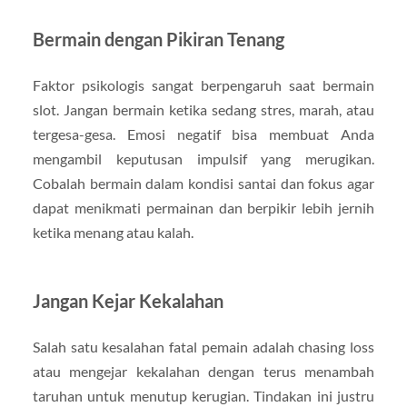
Bermain dengan Pikiran Tenang
Faktor psikologis sangat berpengaruh saat bermain
slot. Jangan bermain ketika sedang stres, marah, atau
tergesa-gesa. Emosi negatif bisa membuat Anda
mengambil keputusan impulsif yang merugikan.
Cobalah bermain dalam kondisi santai dan fokus agar
dapat menikmati permainan dan berpikir lebih jernih
ketika menang atau kalah.
Jangan Kejar Kekalahan
Salah satu kesalahan fatal pemain adalah chasing loss
atau mengejar kekalahan dengan terus menambah
taruhan untuk menutup kerugian. Tindakan ini justru