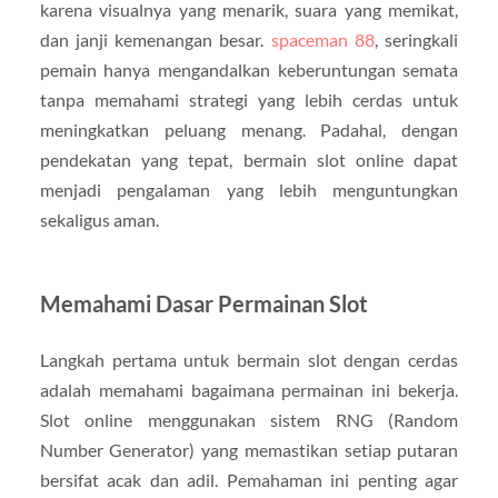
karena visualnya yang menarik, suara yang memikat,
dan janji kemenangan besar.
spaceman 88
, seringkali
pemain hanya mengandalkan keberuntungan semata
tanpa memahami strategi yang lebih cerdas untuk
meningkatkan peluang menang. Padahal, dengan
pendekatan yang tepat, bermain slot online dapat
menjadi pengalaman yang lebih menguntungkan
sekaligus aman.
Memahami Dasar Permainan Slot
Langkah pertama untuk bermain slot dengan cerdas
adalah memahami bagaimana permainan ini bekerja.
Slot online menggunakan sistem RNG (Random
Number Generator) yang memastikan setiap putaran
bersifat acak dan adil. Pemahaman ini penting agar