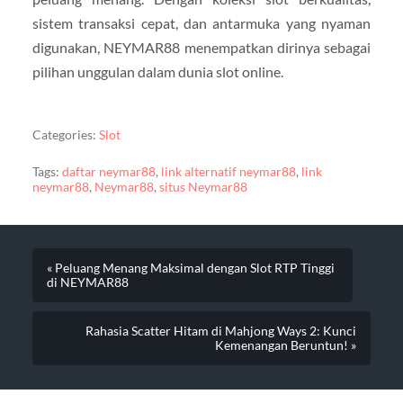
sistem transaksi cepat, dan antarmuka yang nyaman
digunakan, NEYMAR88 menempatkan dirinya sebagai
pilihan unggulan dalam dunia slot online.
Categories:
Slot
Tags:
daftar neymar88
,
link alternatif neymar88
,
link
neymar88
,
Neymar88
,
situs Neymar88
« Peluang Menang Maksimal dengan Slot RTP Tinggi
di NEYMAR88
Rahasia Scatter Hitam di Mahjong Ways 2: Kunci
Kemenangan Beruntun! »