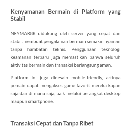
Kenyamanan Bermain di Platform yang
Stabil
NEYMAR88 didukung oleh server yang cepat dan
stabil, membuat pengalaman bermain semakin nyaman
tanpa hambatan teknis. Penggunaan teknologi
keamanan terbaru juga memastikan bahwa seluruh
aktivitas bermain dan transaksi berlangsung aman.
Platform ini juga didesain mobile-friendly, artinya
pemain dapat mengakses game favorit mereka kapan
saja dan di mana saja, baik melalui perangkat desktop
maupun smartphone.
Transaksi Cepat dan Tanpa Ribet