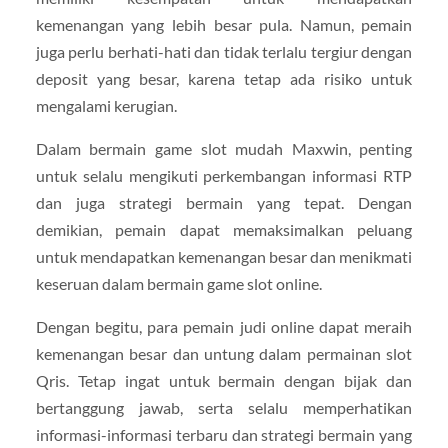
kemenangan yang lebih besar pula. Namun, pemain
juga perlu berhati-hati dan tidak terlalu tergiur dengan
deposit yang besar, karena tetap ada risiko untuk
mengalami kerugian.
Dalam bermain game slot mudah Maxwin, penting
untuk selalu mengikuti perkembangan informasi RTP
dan juga strategi bermain yang tepat. Dengan
demikian, pemain dapat memaksimalkan peluang
untuk mendapatkan kemenangan besar dan menikmati
keseruan dalam bermain game slot online.
Dengan begitu, para pemain judi online dapat meraih
kemenangan besar dan untung dalam permainan slot
Qris. Tetap ingat untuk bermain dengan bijak dan
bertanggung jawab, serta selalu memperhatikan
informasi-informasi terbaru dan strategi bermain yang