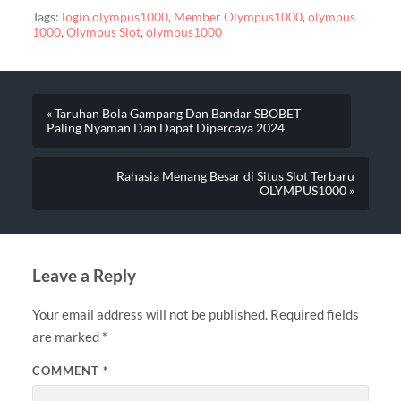
Tags:
login olympus1000
,
Member Olympus1000
,
olympus
1000
,
Olympus Slot
,
olympus1000
« Taruhan Bola Gampang Dan Bandar SBOBET
Paling Nyaman Dan Dapat Dipercaya 2024
Rahasia Menang Besar di Situs Slot Terbaru
OLYMPUS1000 »
Leave a Reply
Your email address will not be published.
Required fields
are marked
*
COMMENT
*