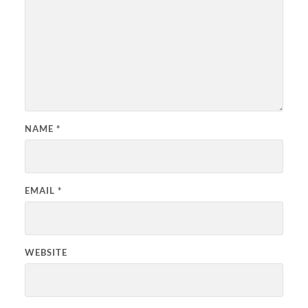
NAME
*
EMAIL
*
WEBSITE