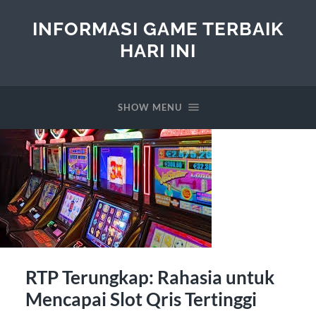
INFORMASI GAME TERBAIK
HARI INI
SHOW MENU
RTP Terungkap: Rahasia untuk
Mencapai Slot Qris Tertinggi