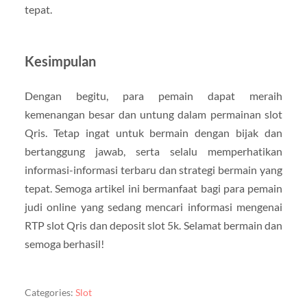
tepat.
Kesimpulan
Dengan begitu, para pemain dapat meraih
kemenangan besar dan untung dalam permainan slot
Qris. Tetap ingat untuk bermain dengan bijak dan
bertanggung jawab, serta selalu memperhatikan
informasi-informasi terbaru dan strategi bermain yang
tepat. Semoga artikel ini bermanfaat bagi para pemain
judi online yang sedang mencari informasi mengenai
RTP slot Qris dan deposit slot 5k. Selamat bermain dan
semoga berhasil!
Categories:
Slot